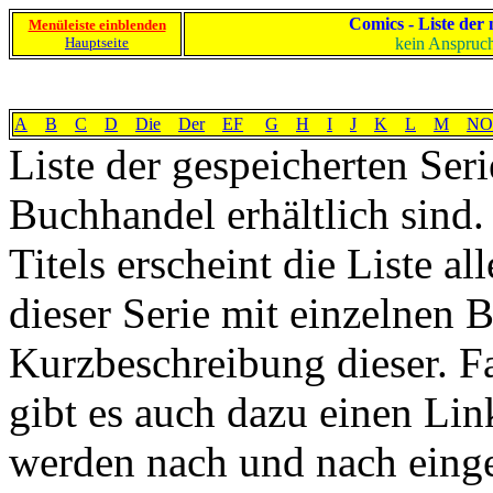
Comics - Liste der
Menüleiste einblenden
Hauptseite
kein Anspruch
A
B
C
D
Die
Der
EF
G
H
I
J
K
L
M
NO
Liste der gespeicherten Seri
Buchhandel erhältlich sind.
Titels erscheint die Liste al
dieser Serie mit einzelnen B
Kurzbeschreibung dieser. Fa
gibt es auch dazu einen Lin
werden nach und nach einges